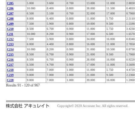
C205
5.000
3.600
0.700
13.000
11.000
2.8830
C206
10.000
8.400
0.800
38.000
11.500
0.4810
C207
6.500
5.100
0.700
32.000
17.000
0.7060
C208
8.000
6.400
0.800
11.000
5.750
2.5110
C209
7.500
5.900
0.800
19.000
9.500
1.5590
C210
8.500
6.700
0.900
11.000
5.750
3.4230
C211
10.000
8.200
0.900
17.000
6.500
1.6570
C212
7.500
5.900
0.800
34.000
16.000
0.8340
C213
6.000
4.400
0.800
16.000
11.000
2.7850
C214
10.000
8.200
0.900
31.000
10.500
0.8730
C215
8.500
6.700
0.900
21.000
9.500
1.7060
C216
8.500
6.700
0.900
38.000
16.000
0.9220
C217
6.500
4.700
0.900
17.000
11.000
3.5600
C218
9.000
7.000
1.000
11.000
5.750
4.4720
C219
9.000
7.000
1.000
21.000
9.500
2.2360
C220
9.000
7.000
1.000
39.000
16.000
1.2060
Results 91 - 120 of 967
Copyright© 2020 Accurate Inc. All rights reserved.