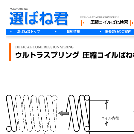
圧縮コイルばね検索
選ばね君トップ
技術情報
主要製品のご案内
コイル内径