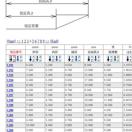
自由高さ
指定高さ
指定荷重
[Start]
<<
1
2
3
4
5
6
7
8
9
>>
[End]
φmm
φmm
φmm
mm
巻
N
製品番号
外径
内径
線径
自由高さ
総巻数
ば
C191
6.500
5.200
0.650
8.500
5.500
2.1870
C192
7.500
6.100
0.700
12.000
6.500
1.4610
C193
4.500
3.300
0.600
12.000
11.000
2.0890
C194
6.500
5.200
0.650
17.000
9.500
1.0200
C195
8.500
7.100
0.700
19.000
7.500
0.7940
C196
6.500
5.100
0.700
8.500
5.750
2.8150
C197
8.500
7.100
0.700
34.000
12.000
0.4310
C198
6.000
4.700
0.650
29.000
17.000
0.6670
C199
7.500
6.100
0.700
23.000
10.500
0.7750
C200
9.000
7.400
0.800
9.000
4.500
2.5500
C201
5.000
3.700
0.650
13.000
10.500
2.1870
C202
6.500
5.100
0.700
16.000
9.500
1.4120
C203
10.000
8.400
0.800
21.000
7.500
0.8530
C204
9.000
7.400
0.800
23.000
9.500
0.8530