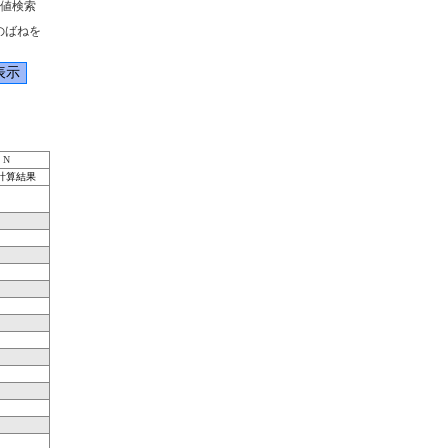
値検索
のばねを
N
計算結果