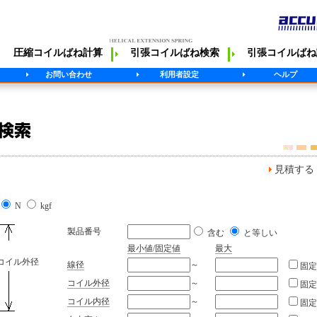
圧縮コイルばね計算
引張コイルばね検索
引張コイルばね
お問い合わせ
利用者設定
ヘルプ
見積する
N
kgf
製品番号
含む
と等しい
最小値/固定値
最大
コイル外径
線径
～
固定
コイル外径
～
固定
コイル内径
～
固定