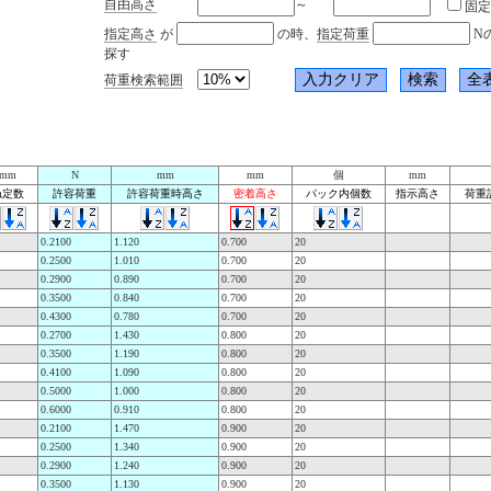
自由高さ
～
固定
指定高さ
が
の時、
指定荷重
N
探す
荷重検索範囲
/mm
N
mm
mm
個
mm
ね定数
許容荷重
許容荷重時高さ
密着高さ
パック内個数
指示高さ
荷重
0.2100
1.120
0.700
20
0.2500
1.010
0.700
20
0.2900
0.890
0.700
20
0.3500
0.840
0.700
20
0.4300
0.780
0.700
20
0.2700
1.430
0.800
20
0.3500
1.190
0.800
20
0.4100
1.090
0.800
20
0.5000
1.000
0.800
20
0.6000
0.910
0.800
20
0.2100
1.470
0.900
20
0.2500
1.340
0.900
20
0.2900
1.240
0.900
20
0.3500
1.130
0.900
20