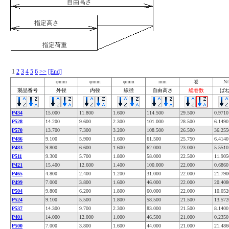
自由高さ
指定高さ
指定荷重
1
2
3
4
5
6
>>
[End]
φmm
φmm
φmm
mm
巻
N
製品番号
外径
内径
線径
自由高さ
総巻数
ば
P434
15.000
11.800
1.600
114.500
29.500
0.9710
P528
14.200
9.600
2.300
101.000
28.500
6.1490
P570
13.700
7.300
3.200
108.500
26.500
36.255
P486
9.100
5.900
1.600
61.500
25.750
6.4140
P483
9.800
6.600
1.600
62.000
23.000
5.5510
P511
9.300
5.700
1.800
58.000
22.500
11.905
P421
15.400
12.600
1.400
100.000
22.000
0.6860
P465
4.800
2.400
1.200
31.000
22.000
21.790
P499
7.000
3.800
1.600
46.000
22.000
20.408
P504
9.800
6.200
1.800
60.000
22.000
10.052
P524
9.100
5.500
1.800
58.500
21.500
13.572
P537
14.300
9.700
2.300
83.000
21.500
8.1400
P401
14.000
12.000
1.000
46.500
21.000
0.2350
P500
7.000
3.800
1.600
44.000
21.000
21.486