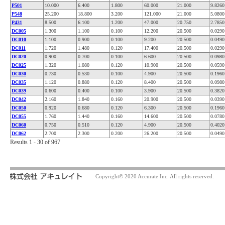
P501
10.000
6.400
1.800
60.000
21.000
9.8260
P548
25.200
18.800
3.200
121.000
21.000
5.0800
P431
8.500
6.100
1.200
47.000
20.750
2.7850
DC005
1.300
1.100
0.100
12.200
20.500
0.0290
DC010
1.100
0.900
0.100
9.200
20.500
0.0490
DC011
1.720
1.480
0.120
17.400
20.500
0.0290
DC020
0.900
0.700
0.100
6.600
20.500
0.0980
DC025
1.320
1.080
0.120
10.900
20.500
0.0590
DC030
0.730
0.530
0.100
4.900
20.500
0.1960
DC035
1.120
0.880
0.120
8.400
20.500
0.0980
DC039
0.600
0.400
0.100
3.900
20.500
0.3820
DC042
2.160
1.840
0.160
20.900
20.500
0.0390
DC050
0.920
0.680
0.120
6.300
20.500
0.1960
DC055
1.760
1.440
0.160
14.600
20.500
0.0780
DC060
0.750
0.510
0.120
4.900
20.500
0.4020
DC062
2.700
2.300
0.200
26.200
20.500
0.0490
Results 1 - 30 of 967
Copyright© 2020 Accurate Inc. All rights reserved.