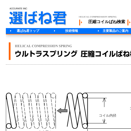
圧縮コイルばね検索
選ばね君トップ
技術情報
主要製品のご案内
コイル内径