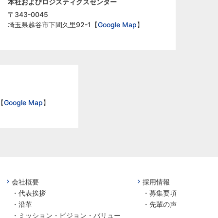
本社およびロジスティクスセンター
〒343-0045
埼玉県越谷市下間久里92-1【
Google Map
】
【
Google Map
】
会社概要
採用情報
・
代表挨拶
・
募集要項
・
沿革
・
先輩の声
・
ミッション・ビジョン・バリュー