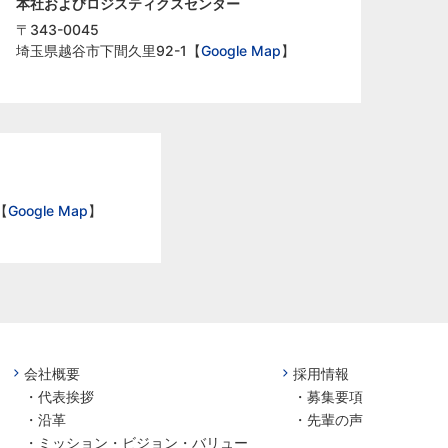
本社およびロジスティクスセンター
〒343-0045
埼玉県越谷市下間久里92-1【
Google Map
】
【
Google Map
】
会社概要
採用情報
・
代表挨拶
・
募集要項
・
沿革
・
先輩の声
・
ミッション・ビジョン・バリュー