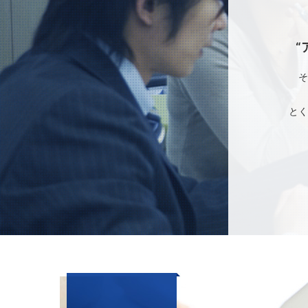
“
そ
とく