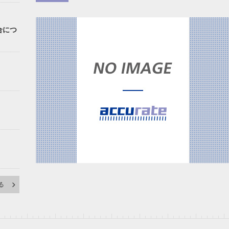
合につ
る