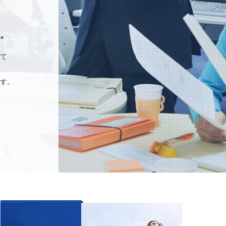
味。
て
す。