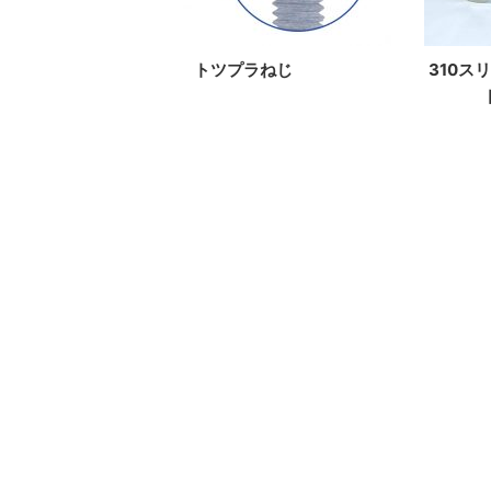
トツプラねじ
310ス