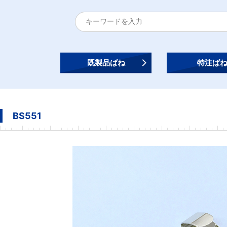
既製品ばね
特注ば
BS551