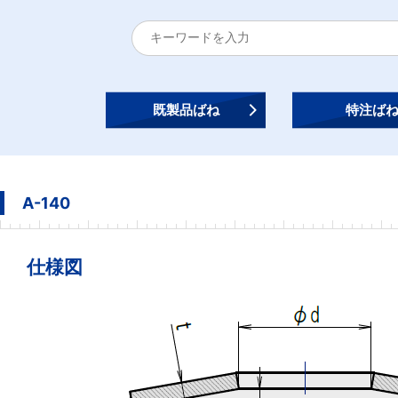
既製品ばね
特注ば
A-140
仕様図