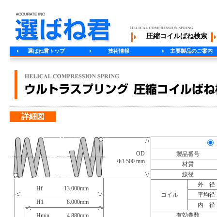
圧縮コイルばね検索
選ばね君トップ
技術情報
主要製品のご案内
詳細図
OD
製品番号
Φ3.500 mm
材質
線径
外 径
Hf
13.000
mm
コイル
平均径
H1
8.000
mm
内 径
有効巻数
Hmin
4.880
mm