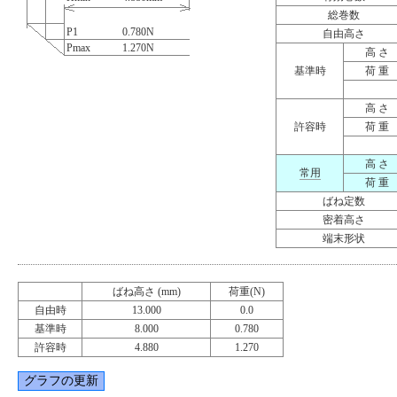
総巻数
P1
0.780
N
自由高さ
Pmax
1.270
N
高 さ
基準時
荷 重
高 さ
許容時
荷 重
高 さ
常用
荷 重
ばね定数
密着高さ
端末形状
ばね高さ (mm)
荷重(N)
自由時
13.000
0.0
基準時
8.000
0.780
許容時
4.880
1.270