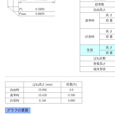
総巻数
P1
0.590
N
自由高さ
Pmax
0.880
N
高 さ
基準時
荷 重
高 さ
許容時
荷 重
高 さ
常用
荷 重
ばね定数
密着高さ
端末形状
ばね高さ (mm)
荷重(N)
自由時
19.000
0.0
基準時
10.430
0.590
許容時
6.140
0.880