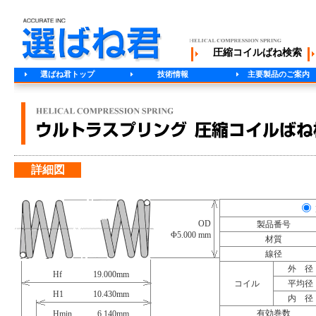
圧縮コイルばね検索
選ばね君トップ
技術情報
主要製品のご案内
詳細図
OD
製品番号
Φ5.000 mm
材質
線径
外 径
Hf
19.000
mm
コイル
平均径
H1
10.430
mm
内 径
有効巻数
Hmin
6.140
mm